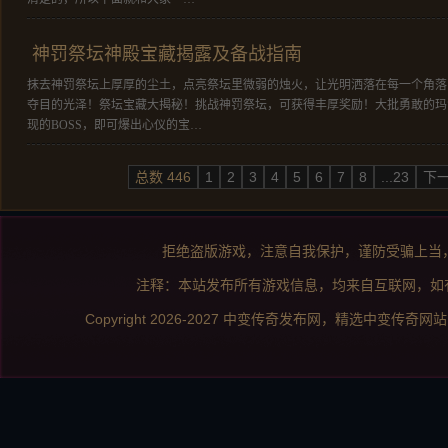
神罚祭坛神殿宝藏揭露及备战指南
抹去神罚祭坛上厚厚的尘土，点亮祭坛里微弱的烛火，让光明洒落在每一个角落
夺目的光泽！祭坛宝藏大揭秘！挑战神罚祭坛，可获得丰厚奖励！大批勇敢的玛
现的BOSS，即可爆出心仪的宝…
总数 446
1
2
3
4
5
6
7
8
...23
下
拒绝盗版游戏，注意自我保护，谨防受骗上当
注释：本站发布所有游戏信息，均来自互联网，如
Copyright 2026-2027
中变传奇发布网
，精选
中变传奇网站