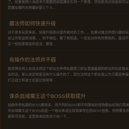
了。如果使用人海战术只需要把阎昆魔女引到一个角落，然后轮流点技能就可以
昆魔女爆的东西最好是三个人…
魔法师如何快速升级
对于很多玩家来说，快速升级绝对是件耗时的工作。。如果对魔法师感兴趣的玩
会让你受益匪浅哦。。别不相信，看了就知道，一定会对你有所帮助的。废话不
正一些玩家错误的说法，那就…
有操作的法师并不弱
我觉得在网上会说法师这个职业在传奇私服里三职业里面最弱的职业的玩家基本
业的话，那么肯定就是没有什么操作的了，因为法师这个职业我认为只要是有操
打过战士和道士还是比较简单…
诛杀血域魔王这个BOSS获取提升
战鼎传奇私服的BOSS都很多，而不同的BOSS和不同等级的怪物都会给我们带
中血域魔王这个BOSS就是一个相对来说比较简单存在的BOSS怪物，而想要击杀
索和寻觅呢，这里就来给各位介绍一下…