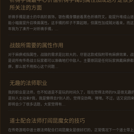
祈祷手镯最中心价值祈祷手镯的属性加成这才是很多
所关注的方面
祈祷手镯是道士的中高阶首饰，银色镯身镶嵌着黑色祈祷符文，能提升堆成山道
能小幅度提升召唤兽属性。这手镯的样子不算起眼，但属性加成贼对着来，而这
年我为了凑齐一对祈祷手镯，…
战鼓所需要的属性作用
对于麻痹戒指属性，战鼓的需求是比较大的，尽管这款戒指附带有麻痹效果，战
是说所有传奇战士玩家都可以准确地打中敌人，主要原因是任何玩家佩戴麻痹都
痹，那么就不用担心这个问题…
无趣的法师职业
我的职业是法师，也不知道是不是玩的时间久了，现在觉得法师的PK是很无趣
是别人主动来P我，我是懒得去P别人的，觉得没劲啊。嘿嘿。不过，话又说回来
即将会少了很多话题，大家觉得有…
道士配合法师打阎昆魔女的技巧
在传奇游戏中道士跟法师配合打阎昆魔女是很好打的，正常情况下一个道士带上