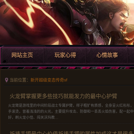
网站主页
玩家心得
心情故事
当前位置：
新开超级变态传奇sf
火龙臂掌握更多些技巧就能发力的最中心护臂
火龙臂是游戏里的中间阶段战士专属护臂，样子粗犷有质感，全身呈火红彤彤，
手滚烫，冒着浅浅的的火光，主要提升攻击、防御和一丢丢火焰伤害，配一起中
好，刷火龙小怪、闯关沃玛教…