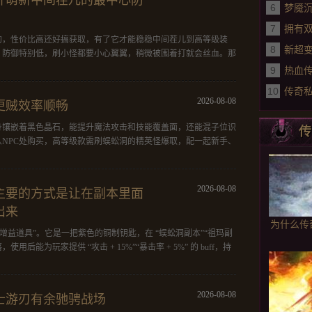
升萌新中间茬儿的最中心防
6
技能
梦魇
7
的时
拥有
的，性价比高还好搞获取，有了它才能稳稳中间茬儿到高等级装
8
挥的
新超
，防御特别低，刷小怪都要小心翼翼，稍微被围着打就会丝血。那
9
过程
热血
10
狼传
传奇
2026-08-08
更贼效率顺畅
服的
身镶嵌着黑色晶石，能提升魔法攻击和技能覆盖面，还能混子位识
传
NPC处购买，高等级款需刷蜈蚣洞的精英怪爆取，配一起新手、
2026-08-08
主要的方式是让在副本里面
出来
为什么传
增益道具”。它是一把紫色的铜制钥匙，在 “蜈蚣洞副本”“祖玛副
用后能为玩家提供 “攻击 + 15%”“暴击率 + 5%” 的 buff，持
2026-08-08
士游刃有余驰骋战场