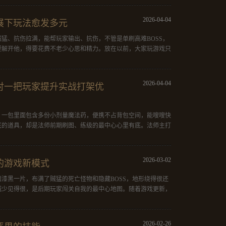
2026-04-04
展下玩法愈发多元
猛、抗伤拉满，能帮玩家输出、抗伤，不管是单刷高难BOSS，
要解开他，得要花费不老少心思和精力。放在以前，大家玩游戏只
2026-04-04
衬一把玩家提升实战打架优
，一包里面包含多份小剂量魔法药，便携不占背包空间，能嗖嗖快
底的道具，却是法师前期刷图、练级的最中心心里有底。法师主打
2026-03-02
的游戏新模式
漆黑一片，布满了贼猛的死亡怪物和隐藏BOSS，地形绕得很还
贼少见得很，是后期玩家闯关自我的最中心地图。随着游戏更新，
2026-02-26