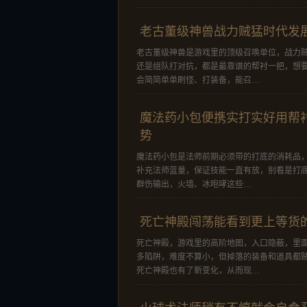
老古董级神兽战力贼猛时代发
老古董级神兽是游戏里的顶级召唤单位，战力贼
还是组队打对抗，都是最靠谱的帮衬一把，想
会简简单单刷怪、打装备，能召…
魔法药小包便携实打实好用帮
势
魔法药小包是法师前期必须带的打底的消耗品
补充法师蓝量，保证技能一直有放，别看是打
群伤输出，火墙、冰咆哮这些…
死亡神殿闯荡能看到更上等货
死亡神殿，游戏里的高阶地图，入口隐蔽，里面
多陷阱，难度不算小，但掉落的装备和道具都
死亡神殿也有了新变化，从而现…