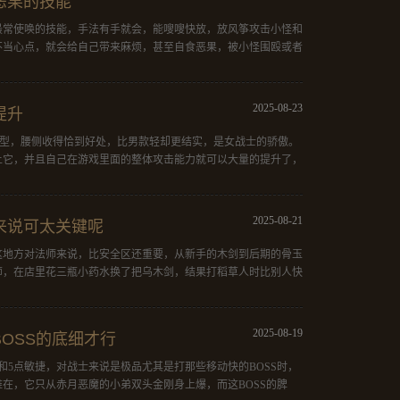
恶果的技能
最常使唤的技能，手法有手就会，能嗖嗖快放，放风筝攻击小怪和
不当心点，就会给自己带来麻烦，甚至自食恶果，被小怪围殴或者
2025-08-23
提升
线型，腰侧收得恰到好处，比男款轻却更结实，是女战士的骄傲。
上它，并且自己在游戏里面的整体攻击能力就可以大量的提升了，
2025-08-21
来说可太关键呢
这地方对法师来说，比安全区还重要，从新手的木剑到后期的骨玉
师，在店里花三瓶小药水换了把乌木剑，结果打稻草人时比别人快
2025-08-19
OSS的底细才行
和5点敏捷，对战士来说是极品尤其是打那些移动快的BOSS时，
在，它只从赤月恶魔的小弟双头金刚身上爆，而这BOSS的脾