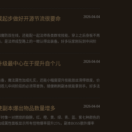
中三顶外
悍
2026-04-04
成起步做好开源节流很要命
和魔防双在线，还能配一起法师各类群攻技能，穿上之后身板不再
态，是法师成型路上的一眼认得出装备。好多玩家刚玩到中间阶
2026-04-04
升级最中心在于提升自个儿
装备，魔法属性加成扎实，还能小幅度提升技能放丝滑得很度，价
间茬儿中间阶段的必须带首饰，随便刷刷副本就能拿到手。好多法
2026-04-04
使副本爆出物品数量增多
开时像一对燃烧的翅膀，红、橙、黄、绿、青、蓝、紫七种颜色的
成属性面板显示所有怪物爆率提升25%，副本BOSS额外爆率