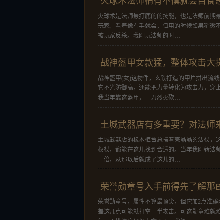
火球术法师稍有不慎就会自食
火球术是法师最打底的的技能，也是法师前期
玩家，看着像有手就会，但用的时候如果稍微
被玩家反杀。我刚玩法师的时…
战神盔甲女款猛，整体攻击大
战神盔甲(女)这物件，玄铁打造的甲片拼出流
它不光防御高，还能把力量转化为攻击力，穿
我当年靠这盔甲，一刀烈火砍…
土城武器店有多重要？对法师
土城武器店的橡木柜台总摆着亮晶晶的法杖，
权杖，都能在这儿找到合适的。当年我刚转法
一倍，从那以后就成了这儿的…
荣誉勋章号入手前得先了解那B
荣誉勋章号，属性不算最顶尖，但它加2点准确
差这几点可能就打空一半攻击。可这勋章难就难