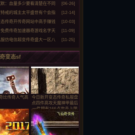
冰咆哮
沉默：血量多少要看清楚在不同
[06-26]
期改变
双特戒的城主太平盛世有个会指
[12-14]
老婆真好
变态传奇开传奇网站中高手赚钱
[10-03]
中总结的心得体会
传免费传奇加速器奇游戏名字天
[11-09]
说
私服仿电信超变传奇盛大一区八
[11-25]
组建方法
奇变态sf
奇比传奇人气高
今日新开变态传奇私服盘
点四件高攻天魔神甲最后
一件拥有166点攻击上限