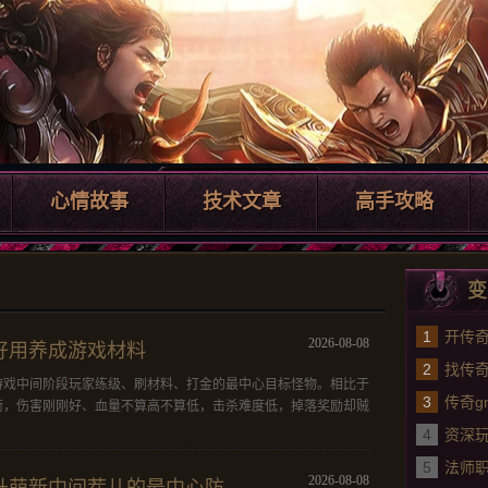
心情故事
技术文章
高手攻略
变
1
开传
2026-08-08
好用养成游戏材料
2
个号
找传
游戏中间阶段玩家练级、刷材料、打金的最中心目标怪物。相比于
3
队赛
传奇
衡，伤害刚刚好、血量不算高不算低，击杀难度低，掉落奖励却贼
4
界传
资深
5
奇万能
法师
2026-08-08