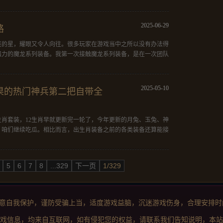
2025-06-29
路
亮的星，耀眼又令人向往。很多玩家在游戏当中之所以没有办法得
强力的魔龙系列装备。我第一次接触魔龙系列装备，是在一次团队
2025-05-10
果的热门神兵第二把自带全
生肖套装，12生肖早就更新完一轮了，今年更新的月兔、玉兔、神
，咱们继续吃瓜。相比而言，出生肖装备之前的各类装备还算能接
5
6
7
8
...329
下一页
1/329
意自我保护，谨防受骗上当，适度游戏益脑，沉迷游戏伤身，合理安排时
戏信息，均来自互联网，如有侵犯您的权益，请联系我们告知说明，本站