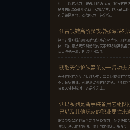
死亡回廊这地方，是战士的练兵场，就只有在这
是闯关BOSS都能稳得一批扛得住。刚玩战士
还是组队刷怪，都很吃力，经常拖…
狂雷项链高阶魔攻‌增强深耕对
释义狂雷项链为魔龙后期法系高阶首饰，顶流
位，附内容点明深耕游戏的玩家都明晰其装备
两大必选元素，四段怀旧叙事…
获取天使护腕需花费一番功夫
天使护腕在众多护腕装备中，算是比较稀有的
不少玩家来说，都是渴望拥有的装备。但想要
获取天使护腕时，还是个道士…
沃玛系列是新手装备用它组队
己以及其他玩家的职业属性来
沃玛系列是游戏里的新手装备系列，包括沃玛
防御、法师的加魔法、道士的加道术。很多新