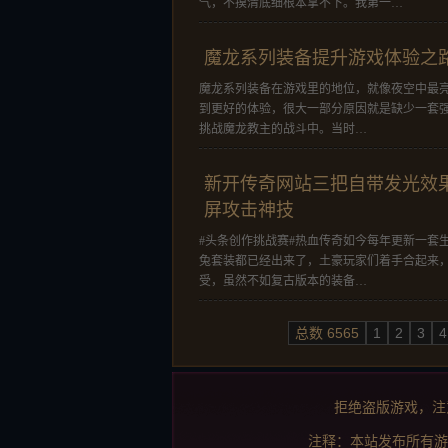
气，不摸清底细根本拿不下。我第一…
魔龙系列装备提升游戏体验之
魔龙系列装备在游戏里的地位，就像夜空中最
到更好的体验，很大一部分原因就是缺少一套
挑战魔龙教主的战斗中。当时…
新开传奇网站三把自带发光效
屏攻击神技
#头条创作挑战赛#热血传奇如今每年更新一套
兔套装都已经出来了，土豪玩家们着手合起来
受，虽然不如复古版本的装备…
总数 6565
1
2
3
4
拒绝盗版游戏，注
注释：本站发布所有游