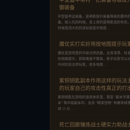
中型盔甲帮衬一把装备等级提
御装备
中型盔甲这装备，是萌新提升装备等级的要命
备。刚入坑的时候，身上穿的是萌新送的布衣
时候我顶大的的目标就是尽快提…
魔仗实打实好用按地图提示玩
魔仗是游戏里的中级法师武器，全身漆黑，杖
别地图提示，获取难度不算高，新手玩家可以从
中间阶段法师玩家。很多地图…
紫铜钥匙副本作用这样的玩法
的玩家自己的攻击性真正的打
紫铜钥匙在游戏的道具体系里，算是 “副本专属
本” 等中级副本中，击杀 “精英怪物” 有概率掉落，使
续 15 分…
死亡回廊锤炼战士硬实力助战