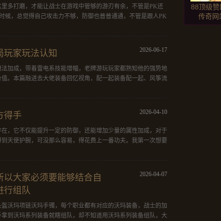
里多打磨，才能让战士在游戏中管够的游刃有余，不管是PK还
88顶级
传奇网
的时候，总觉得自己攻击力不够，防御也普普通通，不管是跟人PK
2026-06-17
局玩家玩法认知
魔法加成，带着雷电系技能增幅，老牌游玩玩家都熟知他的强势地
地点选择
价值。本篇融进去大佬装备回忆视角，配一起装备配一起、风筝流
2026-04-10
方得手
存在，它不仅能提升一定的防御，还能增加少量的属性加成，对于
得到天使护腕，可没那么容易，得花费上一番功夫。我第一次想要
攻打沙城
些
2026-04-07
所以大家必须要能够结合自
进行组队
头盔沃玛项链沃玛手镯，每个职业都有对应的沃玛装备，战士的加
传奇搜服
手拿到沃玛系列装备就瞎组队，却不知道用沃玛系列装备组队，大