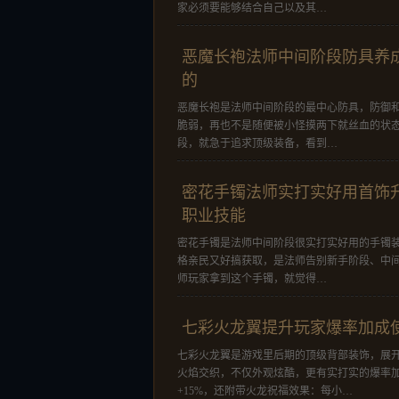
家必须要能够结合自己以及其…
恶魔长袍法师中间阶段防具养
的
恶魔长袍是法师中间阶段的最中心防具，防御
脆弱，再也不是随便被小怪摸两下就丝血的状
段，就急于追求顶级装备，看到…
密花手镯法师实打实好用首饰
职业技能
密花手镯是法师中间阶段很实打实好用的手镯
格亲民又好搞获取，是法师告别新手阶段、中
师玩家拿到这个手镯，就觉得…
七彩火龙翼提升玩家爆率加成
七彩火龙翼是游戏里后期的顶级背部装饰，展
火焰交织，不仅外观炫酷，更有实打实的爆率加
+15%，还附带火龙祝福效果：每小…