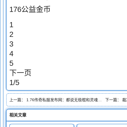
176公益金币
1
2
3
4
5
下一页
1/5
上一篇：
1.76传奇私服发布网：都说无极棍和灵魂战衣最配其实这三把兵器也很搭
下一篇：
裁
相关文章