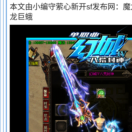
本文由小编守萦心新开sf发布网：
龙巨蛾