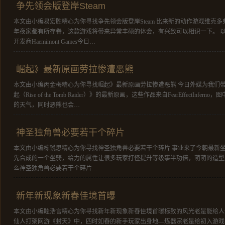
争先领会版登岸Steam
本文由小编易宏胜精心为你寻找争先领会版登岸Steam 比来新的动作游戏维克多弗
年夜家都有所存眷，这款游戏将带来异常丰硕的体会，有兴致可以相识一下。 
开发商Haemimont Games今日…
崛起》最新原画劳拉惨遭恶熊
本文由小编丙金梅精心为你寻找崛起》最新原画劳拉惨遭恶熊 今日外媒为我们带
起（Rise of the Tomb Raider）》的最新原画，这些作品来自FearEffectIn
的天气，同时恶熊也会…
神圣独角兽必要若干个碎片
本文由小编栋锐思精心为你寻找神圣独角兽必要若干个碎片 事业来了今朝最新
先合成的一个坐骑，给力的属性让很多玩家打怪提升等级事半功倍，萌萌的造型
么神圣独角兽必要若干个碎片…
新年新现象新春佳境首曝
本文由小编眭浩言精心为你寻找新年新现象新春佳境首曝标致的风光老是能给人们
仙人打架网游《封天》中，四时如春的新手玩家出身地—炼器宗老是给初入游戏