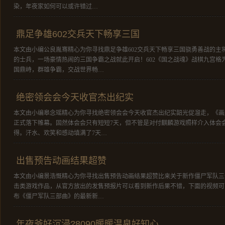
染，年夜家如何可以或许错过…
鼎足争雄602交兵天下畅享三国
本文由小编公良胤骞精心为你寻找鼎足争雄602交兵天下畅享三国骁勇善战的主
的士兵，一场豪情热闹的三国争霸之战就此开启！602《国之战魂》战棋九宫格
国鼎峙，群雄争霸，交战世界畅…
绝密领会会今天收官杰出纪实
本文由小编皋念瑶精心为你寻找绝密领会会今天收官杰出纪实韶光促溜走，《画
正式落下帷幕。固然体会会只有短短7天，但不管是对付麒麟游戏照样介入体会
得。汗水、欢笑和感动填满了7天…
出售预告动画结果超赞
本文由小编景浩慨精心为你寻找出售预告动画结果超赞比来关于新作僵尸军队三
击类游戏作品，从官方放出的发售预报片可以看到新作后果不错，下面的视频可以
布《僵尸军队三部曲》的最新新…
年夜爷好沉浸?8090暖暖温泉好知心