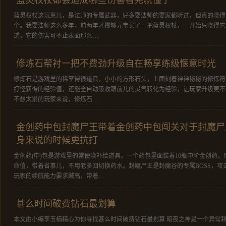
蓝灵权杖都会造成哪些伤害看完就懂了
蓝灵权杖这玩意儿，是法师的专属武器，好多耍法师的耍家都听过，但真的晓得
个。我耍法师这么多年，前两年才攒够元宝买了一把蓝灵权杖，一开始只晓得它
透，它的伤害可不止表面那么…
修炼石帮衬一把不费劲升级自在畅享练级惬意时光
修炼石是游戏里的稀罕得很道具，小小的方形石头，上面刻着神神秘秘的修炼符
打怪获得的经验值，还能全自动吸收跟前儿的灵气转化为经验，让玩家升级更不
不想太累的玩家来说，修炼石…
金创药中包封魔尸王带着金创药中包闯关对于封魔尸
身来说的时候更抗打
金创药(中)包是游戏里的常使唤补给道具，一个药包里面装着10瓶中阶金创药
命值，带着省事儿，不用老多回切换药水。封魔尸王是封魔谷的专属BOSS，攻
玩家的续航能力要求贼高，带着…
甚么时间破费钻石最划算
本文由小编李玉楠精心为你寻找甚么时间破费钻石最划算 暗夜之神是一个异常