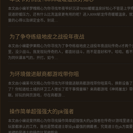
本文由小编羊梦槐精心为你寻找年夜爷好沉浸?8090暖暖温泉好知心不管是上
说道舒缓压力，还有什么比洗温泉更有用的呢？进入8090斩龙传奇暖暖温泉，
量的心得以及绑定金币。别说…
为了争夺练级地皮之战役年夜战
本文由小编霍伊果精心为你寻找为了争夺练级地皮之战役年夜战玩传奇sf才两
里，没少战斗。我发现玩传奇的人，都喜好战斗，而不是喜好和平。哈哈。看不
为同伙课本气的，开打。如今…
为环境做进献商都游戏带你咀
本文由小编莱书文精心为你寻找为环境做进献商都游戏带你咀菜鸟，换新设备了
了？你知道给土城的环卫工人增长了若干事情量嘛？来商都游戏《神将屠龙》带
献。好玩的网页游戏，尽在商都游…
操作简单超强强大的pk强者
本文由小编说斐然精心为你寻找操作简单超强强大的pk强者在传奇SF游戏里道士
玩家都承认的工作，我也是赞成道士职业pk最强的拥戴者，究竟道士在pk方面
关键的是道士的操作比其他职业…