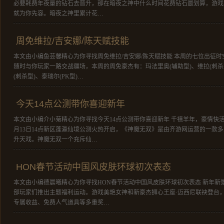
必要耗费年夜量的钻石去晋升，那在暗夜之神中什么时间花费钻石最划算，游戏
就为你先容。暗夜之神里累计花…
周免维拉/吉安娜/陈天赋技能
本文由小编鱼芸馨精心为你寻找周免维拉/吉安娜/陈天赋技能 本周的七位出征
随时与你玩家一路交战疆场，本周的周免豪杰有：玛法里奥(辅助型)、维拉(刺杀
(刺杀型)、泰瑞尔(PK型)…
今天14点公测带你喜迎新年
本文由小编介小菊精心为你寻找今天14点公测带你喜迎新年 千禧羊年，豪情快活不
月13日14点新区蓬瀛仙境公测火热开启，《神魔无双》是由齐游网运营的一款多
升天戏。神魔无双一个充斥仙…
HON春节活动中国风皮肤环球初次表态
本文由小编德晨曦精心为你寻找HON春节活动中国风皮肤环球初次表态 新年新
部玩家们推出主题福利运动。游戏美艳女神和新豪杰狮心王座·迈西尼联袂登台
专属收益、免费人气道具等多重奖…