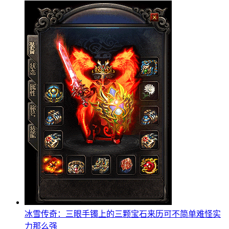
冰雪传奇：三眼手镯上的三颗宝石来历可不简单难怪实
力那么强