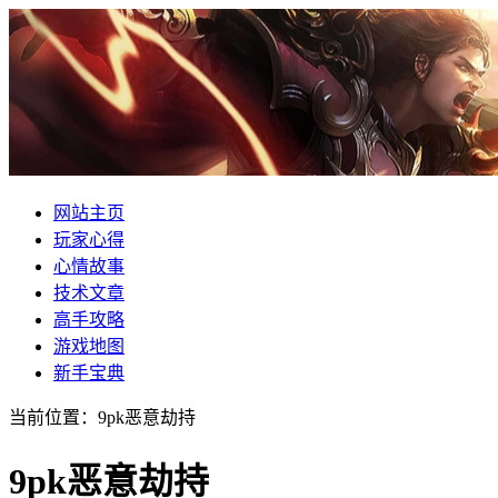
网站主页
玩家心得
心情故事
技术文章
高手攻略
游戏地图
新手宝典
当前位置：9pk恶意劫持
9pk恶意劫持