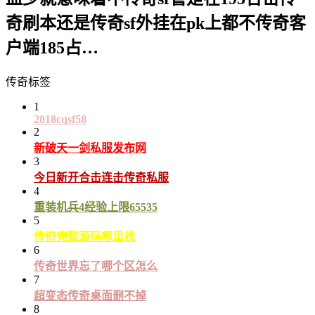
奇刷本还是传奇sf外挂在pk上都不传奇客
户端185占…
传奇标签
1
2018cqsf58
2
新破天一剑私服发布网
3
今日新开合击连击传奇私服
4
重装机兵4经验上限65535
5
传奇完整源码哪里找
6
传奇世界忘了哪个区怎么
7
超变态传奇桌面删不掉
8