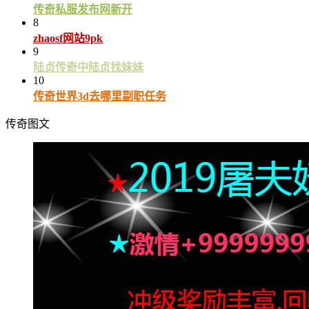
传奇私服发布网新开
8
zhaosf网站9pk
9
陆贞传奇中陆贞找妹妹
10
传奇世界3d去哪里副职任务
传奇图文