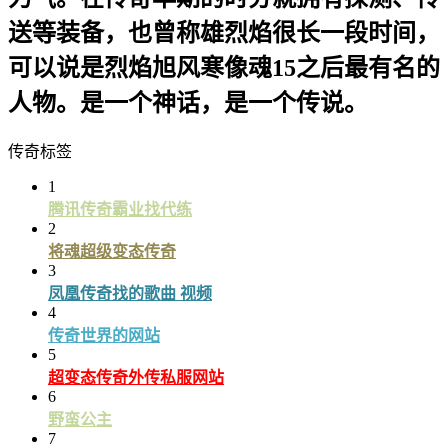
送等装备，也曾称雄烈焰很长一段时间，
可以说是烈焰旭风寒像魂15之后最有名的
人物。是一个神话，是一个传说。
传奇标签
1
腾讯传奇霸业找代练
2
将魂超级变态传奇
3
凤凰传奇找的歌曲 视频
4
传奇世界的网站
5
超变态传奇外传私服网站
6
野蛮公主
7