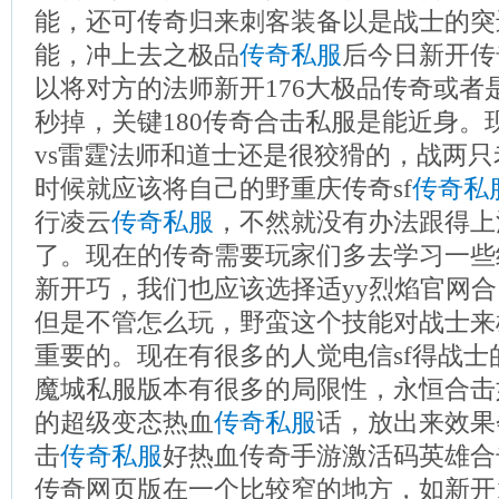
能，还可传奇归来刺客装备以是战士的突
能，冲上去之极品
传奇私服
后今日新开传
以将对方的法师新开176大极品传奇或者是
秒掉，关键180传奇合击私服是能近身。现
vs雷霆法师和道士还是很狡猾的，战两
时候就应该将自己的野重庆传奇sf
传奇私
行凌云
传奇私服
，不然就没有办法跟得上
了。现在的传奇需要玩家们多去学习一些
新开巧，我们也应该选择适yy烈焰官网
但是不管怎么玩，野蛮这个技能对战士来
重要的。现在有很多的人觉电信sf得战
魔城私服版本有很多的局限性，永恒合击
的超级变态热血
传奇私服
话，放出来效果
击
传奇私服
好热血传奇手游激活码英雄合
传奇网页版在一个比较窄的地方，如新开1