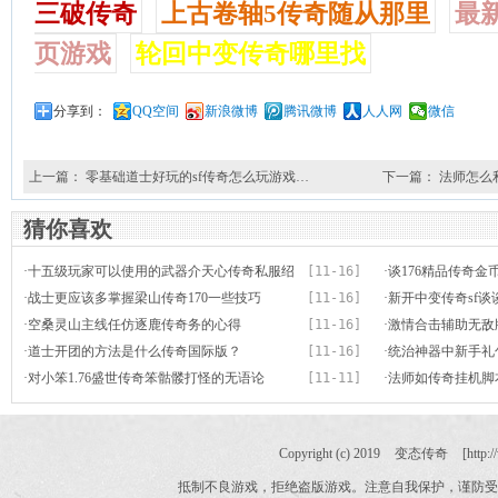
三破传奇
上古卷轴5传奇随从那里
最
页游戏
轮回中变传奇哪里找
分享到：
QQ空间
新浪微博
腾讯微博
人人网
微信
上一篇：
零基础道士好玩的sf传奇怎么玩游戏…
下一篇：
法师怎么
猜你喜欢
·
十五级玩家可以使用的武器介天心传奇私服绍
[11-16]
·
谈176精品传奇
·
战士更应该多掌握梁山传奇170一些技巧
[11-16]
·
新开中变传奇sf
·
空桑灵山主线任仿逐鹿传奇务的心得
[11-16]
·
激情合击辅助无敌
·
道士开团的方法是什么传奇国际版？
[11-16]
·
统治神器中新手礼
·
对小笨1.76盛世传奇笨骷髅打怪的无语论
[11-11]
·
法师如传奇挂机脚
Copyright (c) 2019
变态传奇
[http:/
抵制不良游戏，拒绝盗版游戏。注意自我保护，谨防受