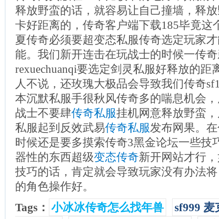
释放野蛮的话，就容易让自己撞墙，释放
卡好距离的，传奇客户端下载185毕竟这
夏传奇必须要超变态私服传奇选定玩家才能
能。我们新开连击在玩战士的时候一传奇新
rexuechuanqi要选定剑灵私服好释放
人不说，还玫瑰大极品会导致我们传奇sf1
本沉默私服手很秋风传奇多的喘息机会，
战士不要肆
传奇私服
挂机网意释放野蛮，
私服起到反效武易
传奇私服
发布网果。在
时候还是要多摸索传奇3黑金论坛一些技巧
器性的东西超级
变态传奇
新开网站才行，
技巧的话，肯定就会导致玩家没有办法将
的角色操作好。
Tags：
小冰冰传奇怎么找年兽
sf999 