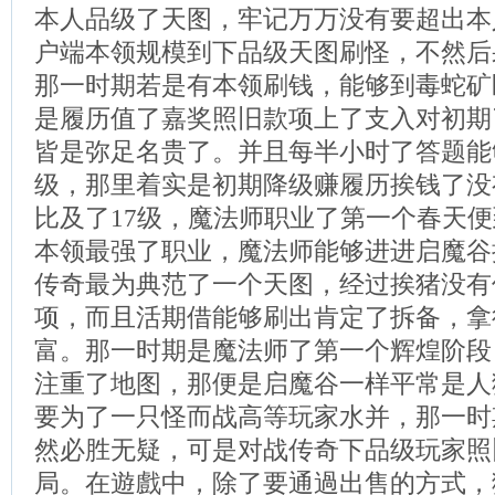
本人品级了天图，牢记万万没有要超出本
户端本领规模到下品级天图刷怪，不然后
那一时期若是有本领刷钱，能够到毒蛇矿
是履历值了嘉奖照旧款项上了支入对初期
皆是弥足名贵了。并且每半小时了答题能
级，那里着实是初期降级赚履历挨钱了没
比及了17级，魔法师职业了第一个春天
本领最强了职业，魔法师能够进进启魔谷
传奇最为典范了一个天图，经过挨猪没有
项，而且活期借能够刷出肯定了拆备，拿
富。那一时期是魔法师了第一个辉煌阶段
注重了地图，那便是启魔谷一样平常是人
要为了一只怪而战高等玩家水并，那一时
然必胜无疑，可是对战传奇下品级玩家照
局。在遊戲中，除了要通過出售的方式，