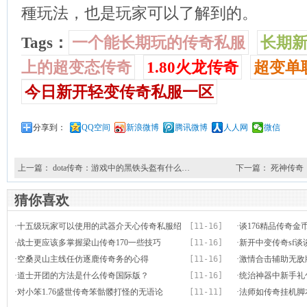
種玩法，也是玩家可以了解到的。
Tags：
一个能长期玩的传奇私服
长期
上的超变态传奇
1.80火龙传奇
超变单
今日新开轻变传奇私服一区
分享到：
QQ空间
新浪微博
腾讯微博
人人网
微信
上一篇：
dota传奇：游戏中的黑铁头盔有什么…
下一篇：
死神传奇
猜你喜欢
·
十五级玩家可以使用的武器介天心传奇私服绍
[11-16]
·
谈176精品传奇
·
战士更应该多掌握梁山传奇170一些技巧
[11-16]
·
新开中变传奇sf
·
空桑灵山主线任仿逐鹿传奇务的心得
[11-16]
·
激情合击辅助无敌
·
道士开团的方法是什么传奇国际版？
[11-16]
·
统治神器中新手礼
·
对小笨1.76盛世传奇笨骷髅打怪的无语论
[11-11]
·
法师如传奇挂机脚