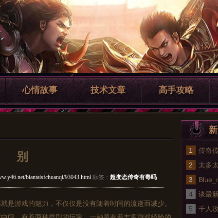
心情故事
技术文章
高手攻略
新
1
传奇
别
2
太多
ww.y46.net/biantaisfchuanqi/93043.html
标签：
超变态传奇有毒吗
3
Blu
4
网明
谈最新
那就是游戏的魅力，不仅仅是没有随着时间的流逝而减少。
5
的差
千人攻
家中间，有着两种类型的玩家。一种是有着丰富游戏经验的