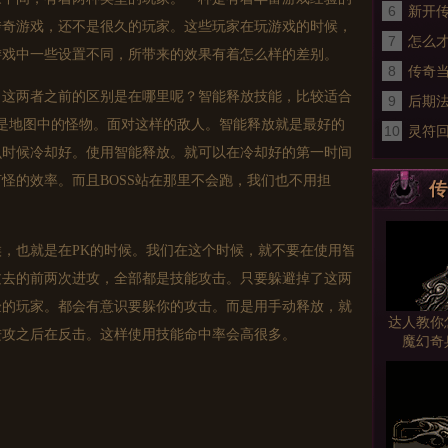
6
合击
新开传
传奇游戏，还不是很久的玩家。这些玩家在玩游戏的时候，
7
怎么
游戏中一些设置不同，所带来的效果有着怎么样的差别。
8
传奇
传奇当
。这两者之前的区别是在哪里呢？智能释放技能，比较适合
9
的福
后期
者是地图中的怪物。面对这样的敌人。智能释放就是最好的
10
灵符
么时候冷却好。使用智能释放。就可以在冷却好的第一时间
三大
怪的效率。而且BOSS站在那里不会跑，我们也不用担
传
，也就是在PK的时候。我们在这个时候，就不要在使用智
过去的前两次进攻，全部都是技能攻击。只要躲避掉了这两
验的玩家。都会有意识要躲你的攻击。而是用手动释放，就
达人教你
进攻之后在反击。这样使用技能命中率会高很多。
魔幻奇