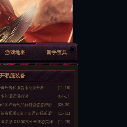
游戏地图
新手宝典
开私服装备
传奇外传私服货币兑换分析
[11-16]
太多的话还没有说
[04-17]
e_m2客户端药品解包说悠悠战歌
[05-20]
传奇私服ip谈：法师27级前后
[11-11]
距
城奖励-01500文件全变态英雄
[11-25]