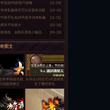
私服套资料
奇竞技PK的技巧攻略
[11-24]
才传奇私服倚天可以在我本沉默
[10-15]
里面去更好的攻击怪
中新手礼包26号新开传奇私服
[11-11]
利介绍
法师并不怕道士
[02-18]
回收系统，金刚石系统小极品，
[05-18]
神器晋升系统
奇图文
怎样单独成功挑
从幸运1到诅咒3武器都发
兵战炼狱教主
生了哪些变化